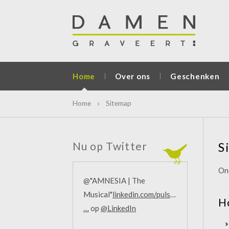
Home
Over ons
Geschenken
Home
Sitemap
Nu op Twitter
S
On
@"AMNESIA | The
Musical"
linkedin.com/pulse/amnesia-
H
…
op
@LinkedIn