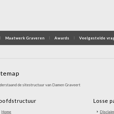
Maatwerk Graveren
Awards
Veelgestelde vra
itemap
derstaand de sitestructuur van Damen Graveert
oofdstructuur
Losse p
Home
Disclai