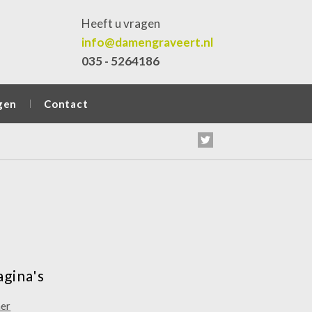
Heeft u vragen
info@damengraveert.nl
035 - 5264186
gen
Contact
agina's
mer